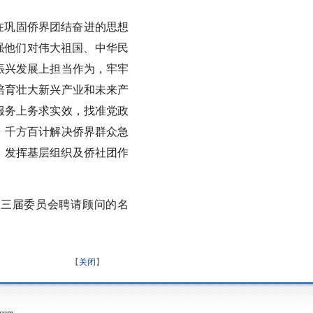
在巩固侨界团结奋进的思想
强他们对伟大祖国、中华民
振兴发展上担当作为，牢牢
培育壮大新兴产业和未来产
服务上务求实效，找准党政
，千方百计解决侨界群众急
，发挥基层组织及侨社团作
十三届委员会聘请顾问的名
【
关闭
】