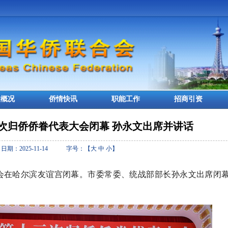
联概况
侨情快讯
职能工作
招商引资
次归侨侨眷代表大会闭幕 孙永文出席并讲话
日期：2025-11-14 字号：【
大
中
小
】
大会在哈尔滨友谊宫闭幕。市委常委、统战部部长孙永文出席闭