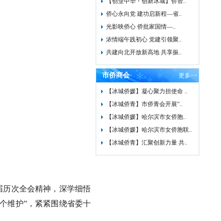
【创业中华・创新冰城】侨智..
侨心永向党 建功启新程—省..
光影映侨心 侨批家国情—..
浓情端午践初心 党建引领聚..
共建向北开放新高地 共享振..
市侨商会
更多>>
【冰城侨媛】凝心聚力担使命 ..
【冰城侨青】市侨青会开展“..
【冰城侨媛】哈尔滨市女侨胞..
【冰城侨媛】哈尔滨市女侨胞联..
【冰城侨青】汇聚创新力量 共..
届历次全会精神，深学细悟
个维护”，紧紧围绕省委十