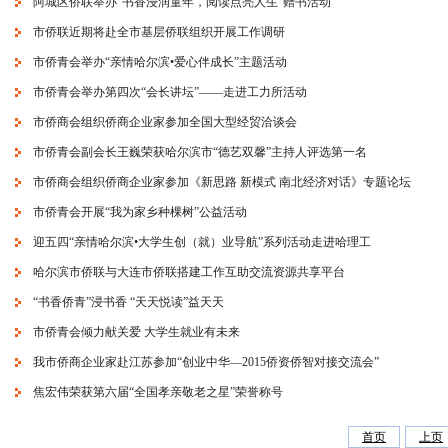
阿城区侨联举办“书香浸润童年，阅读点亮人生”赠书活动
市侨联近期将赴全市基层侨联组织开展工作调研
市侨青会举办“亲情哈尔滨•爱心伴成长”主题活动
市侨青会举办第四次“会长讲坛”——走进工力所活动
市侨商会组织侨商企业家参加全国大型经贸洽谈会
市侨青会副会长王巍荣获哈尔滨市“德艺双馨”主持人评选第一名
市侨商会组织侨商企业家参加《新思路 新模式 南北经济对话》专题论坛
市侨青会开展“我为家乡种棵树”公益活动
迎五四“亲情哈尔滨•大学生创（就）业导航”系列活动走进哈理工
哈尔滨市侨联与大连市侨联搭建工作互助交流资源共享平台
“书香侨青”浸书香 “天天悦读”益天天
市侨青会倾力献关爱 大学生就业有未来
我市侨商企业家赴江苏参加“创业中华—2015侨资侨智对接交流会”
焦宏伟荣获第六届“全国孝亲敬老之星”荣誉称号
首页
上页