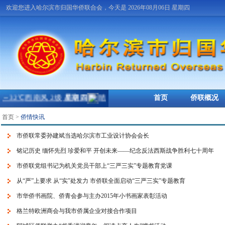
欢迎您进入哈尔滨市归国华侨联合会，今天是 2026年08月06日 星期四
首页
侨联概况
首页
>
侨情快讯
市侨联常委孙建斌当选哈尔滨市工业设计协会会长
铭记历史 缅怀先烈 珍爱和平 开创未来——纪念反法西斯战争胜利七十周年
市侨联党组书记为机关党员干部上“三严三实”专题教育党课
从“严”上要求 从“实”处发力 市侨联全面启动“三严三实”专题教育
市华侨书画院、侨青会参与主办2015年小书画家表彰活动
格兰特欧洲商会与我市侨属企业对接合作项目